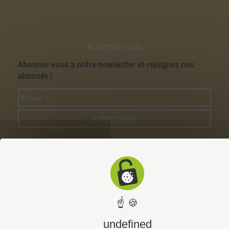
Abonnez-vous
Abonnez-vous à notre newsletter et rejoignez nos
abonnés !
Politique de confidentialité
Plan du site
Mentions légales
C-toucom web
☝ 🍪
undefined