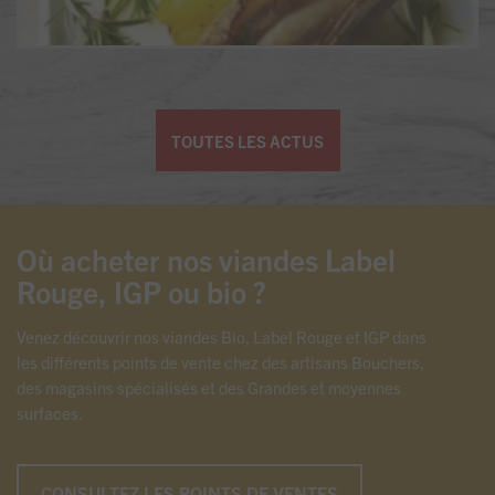
TOUTES LES ACTUS
Où acheter nos viandes Label
Rouge, IGP ou bio ?
Venez découvrir nos viandes Bio, Label Rouge et IGP dans
les différents points de vente chez des artisans Bouchers,
des magasins spécialisés et des Grandes et moyennes
surfaces.
CONSULTEZ LES POINTS DE VENTES