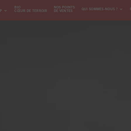
BIO
NOS POINTS
QUI SOMMES-NOUS ?
GP
CŒUR DE TERROIR
DE VENTES