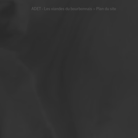
ADET - Les viandes du bourbonnais
>
Plan du site