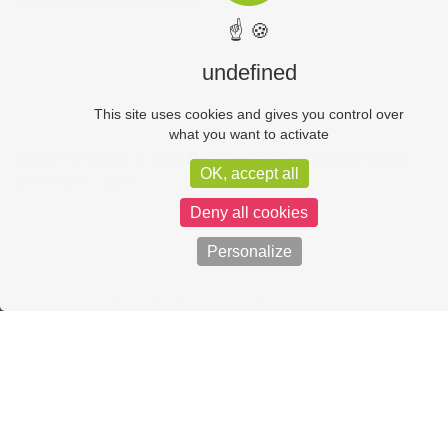
☝ 🍪
undefined
This site uses cookies and gives you control over
what you want to activate
Source : la-Viande.fr, Les alliés d’une cuisine sans stress pour
OK, accept all
une rentrée « zen »
Deny all cookies
Personalize
Trucs & Astuces pour sublimer l’agneau
Tendances