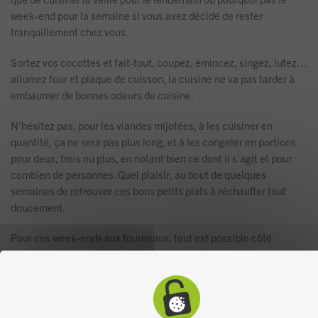
week-end pour la semaine si vous avez décidé de rester
tranquillement chez vous.
Sortez vos cocottes et fait-tout, coupez, émincez, singez, lutez…
allumez four et plaque de cuisson, la cuisine ne va pas tarder à
embaumer de bonnes odeurs de cuisine.
N’hésitez pas, pour les viandes mijotées, à les cuisiner en
quantité, ça ne sera pas plus long, et à les congeler en portions
pour deux, trois ou plus, en notant bien ce dont il s’agit et pour
combien de personnes. Quel plaisir, au bout de quelques
semaines de retrouver ces bons petits plats à réchauffer tout
doucement.
Pour ces week-ends aux fourneaux, tout est possible côté
cuisson, multicuiseur, autocuiseur et cocotte sont de la partie. Et
côté préparation, n’hésitez pas à sortir vos blender et mixer, ils
sauront vous faciliter la cuisine.
Bonne rentrée et bon appétit !