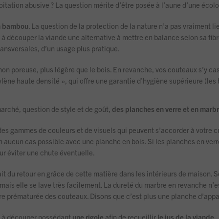
itation abusive ? La question mérite d’être posée à l’aune d’une écol
en bambou
. La question de la protection de la nature n’a pas vraiment l
e à découper la viande une alternative à mettre en balance selon sa fi
ansversales, d’un usage plus pratique.
 non poreuse, plus légère que le bois. En revanche, vos couteaux s’y ca
lène haute densité », qui offre une garantie d’hygiène supérieure (les 
 marché, question de style et de goût,
des planches en verre et en marb
es gammes de couleurs et de visuels qui peuvent s’accorder à votre cui
en aucun cas possible avec une planche en bois. Si les planches en verr
r éviter une chute éventuelle.
fait du retour en grâce de cette matière dans les intérieurs de maison.
r mais elle se lave très facilement. La dureté du marbre en revanche n
re prématurée des couteaux. Disons que c’est plus une planche d’appar
es à découper possédant
une rigole
afin de recueillir
le jus de la viande
.