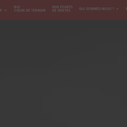
BIO
NOS POINTS
QUI SOMMES-NOUS ?
GP
CŒUR DE TERROIR
DE VENTES