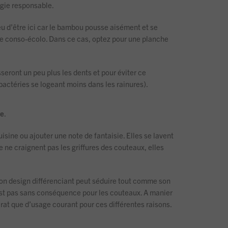
ogie responsable.
ieu d’être ici car le bambou pousse aisément et se
bre conso-écolo. Dans ce cas, optez pour une planche
sseront un peu plus les dents et pour éviter ce
bactéries se logeant moins dans les rainures).
re
.
sine ou ajouter une note de fantaisie. Elles se lavent
e ne craignent pas les griffures des couteaux, elles
 Son design différenciant peut séduire tout comme son
’est pas sans conséquence pour les couteaux. A manier
at que d’usage courant pour ces différentes raisons.