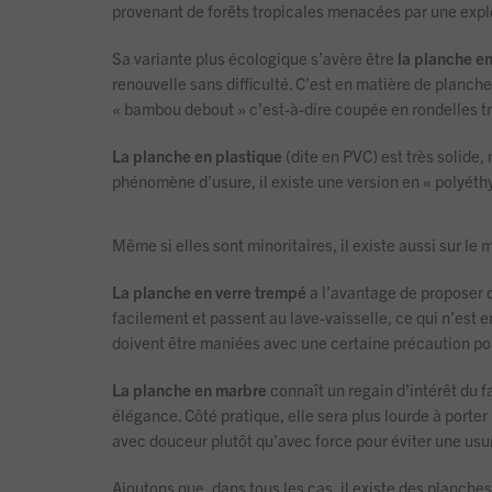
provenant de forêts tropicales menacées par une explo
Sa variante plus écologique s’avère être
la planche 
renouvelle sans difficulté. C’est en matière de planch
« bambou debout » c’est-à-dire coupée en rondelles tr
La planche en plastique
(dite en PVC) est très solide,
phénomène d’usure, il existe une version en « polyéthy
Même si elles sont minoritaires, il existe aussi sur le
La planche en verre trempé
a l’avantage de proposer d
facilement et passent au lave-vaisselle, ce qui n’est 
doivent être maniées avec une certaine précaution pou
La planche en marbre
connaît un regain d’intérêt du 
élégance. Côté pratique, elle sera plus lourde à porte
avec douceur plutôt qu’avec force pour éviter une usu
Ajoutons que, dans tous les cas, il existe des planch