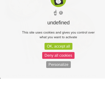
☝ 🍪
undefined
This site uses cookies and gives you control over
what you want to activate
OK, accept all
Deny all cookies
Personalize
Pas complètement convaincus ? Laissez-vous séduire par des
pavés d’agneau à la poire et aux citrons confits. La douceur des
bâtonnets de poire et le peps des zestes de citrons confits seront
un vrai bonheur. Sinon, vous pouvez aussi préparer des boulettes
d’agneau en tajine, vite fait bien fait, avec des courgettes, des
carottes, des poivrons, des oignons doux… Tout y est pour un