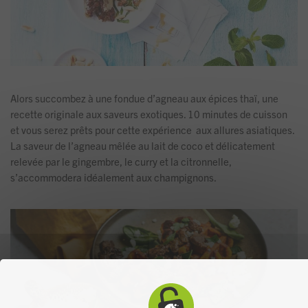
Alors succombez à une fondue d’agneau aux épices thaï, une
recette originale aux saveurs exotiques. 10 minutes de cuisson
et vous serez prêts pour cette expérience aux allures asiatiques.
La saveur de l’agneau mêlée au lait de coco et délicatement
relevée par le gingembre, le curry et la citronnelle,
s’accommodera idéalement aux champignons.