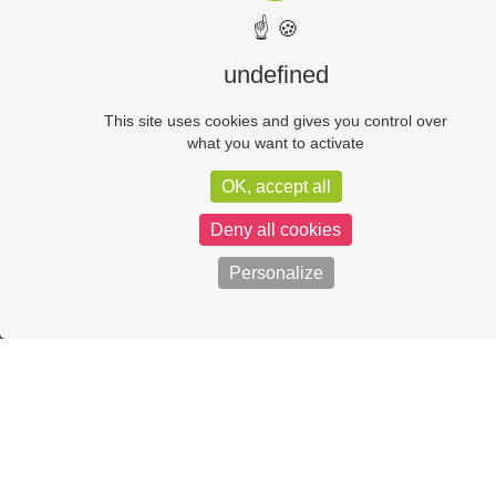
l’élevage (tous animaux confondus) dans une région déterminée.
☝ 🍪
undefined
This site uses cookies and gives you control over
what you want to activate
OK, accept all
Source : la-Viande.fr, Les prairies comme filtres naturels
Deny all cookies
Personalize
Trucs & Astuces pour sublimer la viande
Viande et enjeux sociétaux