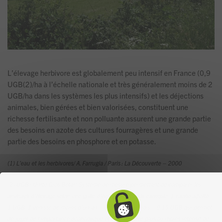
L’élevage herbivore est globalement peu intensif en France (0,9
UGB(2)/ha à l’échelle nationale et très généralement moins de 2
UGB/ha dans les systèmes les plus intensifs) et les déjections
animales, bien gérées et bien valorisées, constituent une
richesse fertilisante et non polluante assurent une grande partie
des besoins en azote des cultures fourragères et une grande
partie des besoins en phosphore et en potasse.
(1) L’eau et les herbivores/ A. Farrugia / Paris : La Découverte – 2000
(2) UGB : Unité Gros Bétail. Système de mesure permettant de comparer les
animaux d’élevage selon une grille d’équivalence (par exemple, 1 vache adulte =
1 UGB, 1 génisse de moins d’un an = 0,3 UGB, 1 brebis = 0,15 UGB qui permet
de juger de l’importance économique et du caractère plus ou moins intensif de