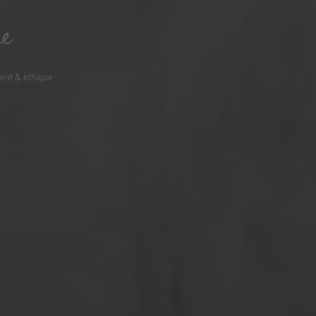
ue
ent & ethique