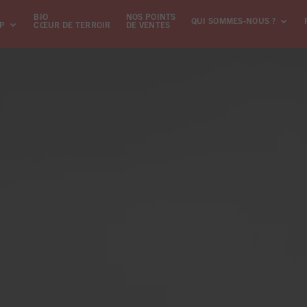
BIO
NOS POINTS
QUI SOMMES-NOUS ?
GP
CŒUR DE TERROIR
DE VENTES