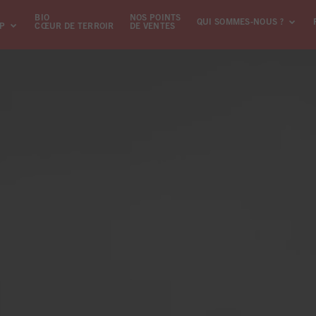
BIO
NOS POINTS
QUI SOMMES-NOUS ?
GP
CŒUR DE TERROIR
DE VENTES